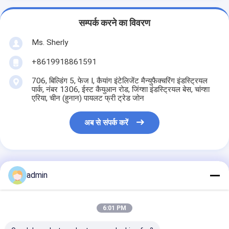
सम्पर्क करने का विवरण
Ms. Sherly
+8619918861591
706, बिल्डिंग 5, फेज I, कैयांग इंटेलिजेंट मैन्युफैक्चरिंग इंडस्ट्रियल
पार्क, नंबर 1306, ईस्ट कैयुआन रोड, जिंग्शा इंडस्ट्रियल बेस, चांग्शा
एरिया, चीन (हुनान) पायलट फ्री ट्रेड जोन
अब से संपर्क करें
admin
सबसे उत्तम प्रतिदान प्राप्त करें
6:01 PM
बेलनाकार शराब की बोतलों के कार्टन
लेबल प्रिंटिंग के लिए एक पास I3200