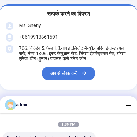
सम्पर्क करने का विवरण
Ms. Sherly
+8619918861591
706, बिल्डिंग 5, फेज I, कैयांग इंटेलिजेंट मैन्युफैक्चरिंग इंडस्ट्रियल
पार्क, नंबर 1306, ईस्ट कैयुआन रोड, जिंग्शा इंडस्ट्रियल बेस, चांग्शा
एरिया, चीन (हुनान) पायलट फ्री ट्रेड जोन
अब से संपर्क करें
admin
सबसे उत्तम प्रतिदान प्राप्त करें
1:30 PM
फोटो प्रिंटर tx800 चार सिर
इंकजेट प्रिंट बोर्ड औद्योगिक